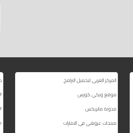
المركز العربي لتحميل البرامج
م
موقع ويكي كورس
f
مدونة ماتريكس
f
منتجات غروهي في الامارات
r