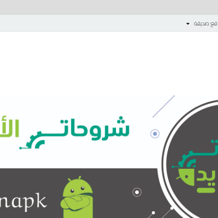
قع صديقة