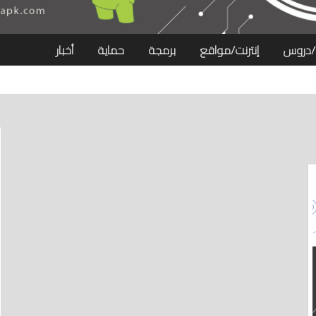
/دروس
إنترنت/مواقع
برمجة
حماية
أخبار