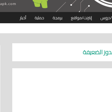
/دروس
إنترنت/مواقع
برمجة
حماية
أخبار
ندوز الضعيفة