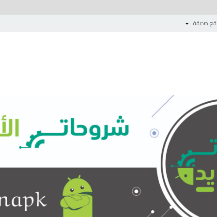
قع صديقة