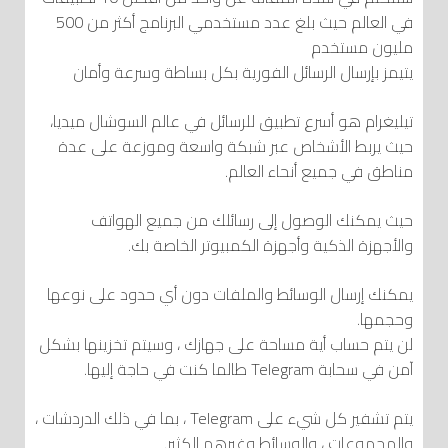
في العالم حيث بلغ عدد مستخدمي البرنامج أكثر من 500
مليون مستخدم
يتيمز بإرسال الرسائل الفورية بكل بساطة وسرعة وأمان
تيليغرام هو أسرع تطبيق للرسائل في عالم السوشال ميديا،
حيث يربط الأشخاص عبر شبكة واسعة وموزعة على عدة
مناطق في جميع أنحاء العالم.
حيث يمكنك الوصول إلى رسائلك من جميع الهواتف
والأجهزة الذكية وأجهزة الكمبيوتر الخاصة بك.
يمكنك إرسال الوسائط والملفات دون أي حدود على نوعها
وحجمها.
لن يتم حساب أية مساحة على جهازك ، وسيتم تخزينها بشكل
آمن في سحابة Telegram طالما كنت في حاجة إليها.
يتم تشفير كل شيء على Telegram ، بما في ذلك الدردشات ،
والمجموعات ، والوسائط وغيرهم الكثير.