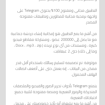
التطبيق مجاني ومفتوح 100% يحتوي Telegram على
واجهة برمجية مجانية للمطورين وتطبيقات مفتوحة
المصدر.
من أهم ما يميز التطبيق هو إمكانية إنشاء دردشة جماعية
مع ما يصل إلى 200000 عضو ، ومشاركة مقاطع فيديو
كبيرة ، ومستندات من أي نوع تريده (.Docx ، .mp3 ، .zip ،
وما إلى ذلك) حتى 2 غيغابايت.
موثوقة: تم تصميمه لتسليم رسائلك باستخدام أقل قدر
ممكن من البيانات ،. إنه يعمل حتى على أضعف اتصالات
الهاتف المحمول.
يتمتع Telegram بأدوات تحرير الصور والفيديو والملصقات
المتحركة والرموز التعبيرية ومنصة مفتوحة لتلبية جميع
احتياجاتك التعبيرية.
من أهم ما يميز تيليغرام أنه يأخذ خصوصيتك على محمل