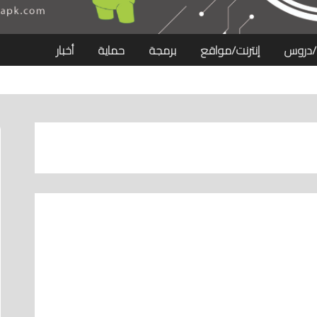
/دروس
إنترنت/مواقع
برمجة
حماية
أخبار