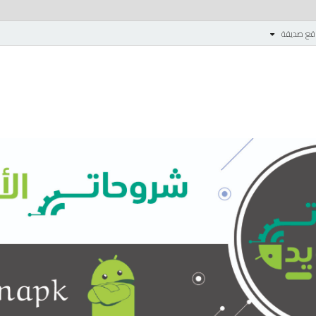
قع صديقة