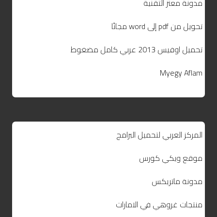
مدونة معتز التقنية
تحويل من pdf إلى word مجانًا
تحميل اوفيس 2013 عربي كامل مضغوط
Myegy Aflam
المركز العربي لتحميل البرامج
موقع ويكي كورس
مدونة ماتريكس
منتجات غروهي في الامارات