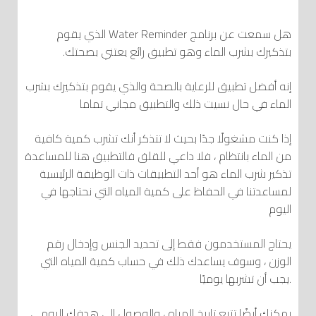
هل سمعت عن برنامج Water Reminder الذي يقوم
بتذكيرك بشرب الماء وهو تطبيق رائع يعتني بصحتك.
إنه أفضل تطبيق للرعاية بالصحة والذي يقوم بتذكيرك بشرب
الماء في حال نسيت ذلك والتطبيق مجاني تماما
إذا كنت مشغولًا جدًا بحيث لا تتذكر أنك تشرب كمية كافية
من الماء بانتظام ، فلا داعي للقلق فالتطبيق هنا للمساعدة
تذكير شرب الماء هو أحد التطبيقات ذات الوظيفة الرئيسية
لمساعدتنا في الحفاظ على كمية المياه التي نحتاجها في
اليوم
يحتاج المستخدمون فقط إلى تحديد الجنس وإدخال رقم
الوزن ، وسوف يساعدك ذلك في حساب كمية المياه التي
يجب أن تشربها يوميًا.
يمكنك أيضًا تتبع تاريخ المياه ، والوصول إلى هدفك اليومي