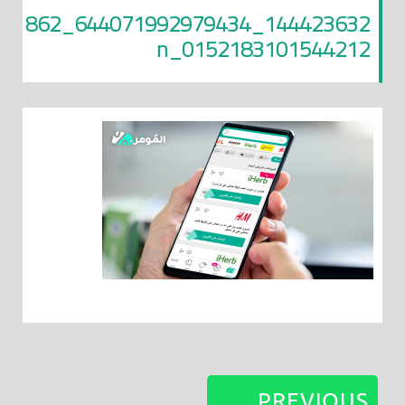
144423632_644071992979434_862
0152183101544212_n
PREVIOUS