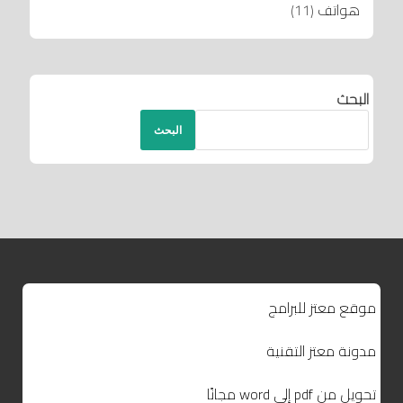
هواتف
(11)
البحث
البحث
موقع معتز للبرامج
مدونة معتز التقنية
تحويل من pdf إلى word مجانًا