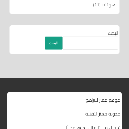
هواتف
(11)
البحث
البحث
موقع معتز للبرامج
مدونة معتز التقنية
تحويل من pdf إلى word مجانًا