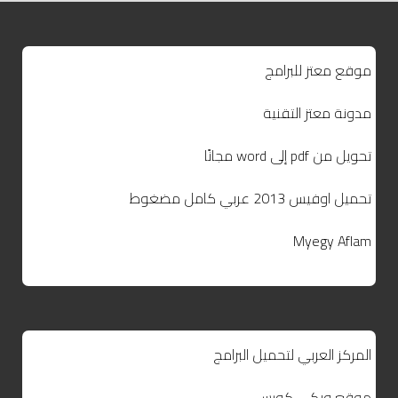
موقع معتز للبرامج
مدونة معتز التقنية
تحويل من pdf إلى word مجانًا
تحميل اوفيس 2013 عربي كامل مضغوط
Myegy Aflam
المركز العربي لتحميل البرامج
موقع ويكي كورس