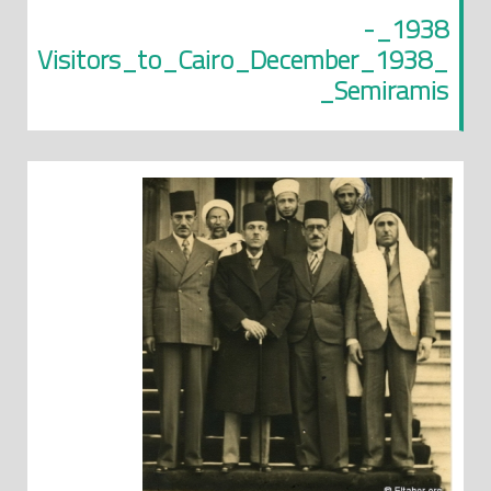
1938_-
_Visitors_to_Cairo_December_1938
_Semiramis