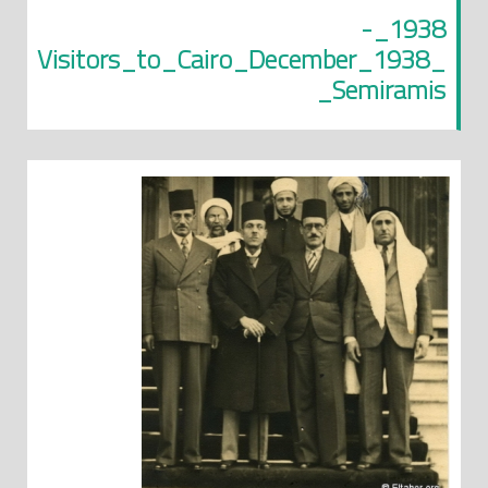
1938_-
_Visitors_to_Cairo_December_1938
_Semiramis