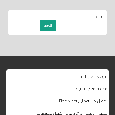
البحث
البحث
موقع معتز للبرامج
مدونة معتز التقنية
تحويل من pdf إلى word مجانًا
تحميل اوفيس 2013 عربي كامل مضغوط