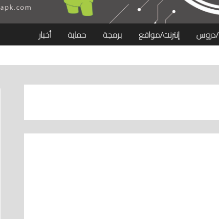
/دروس
إنترنت/مواقع
برمجة
حماية
أخبار