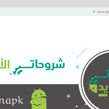
قع صديقة