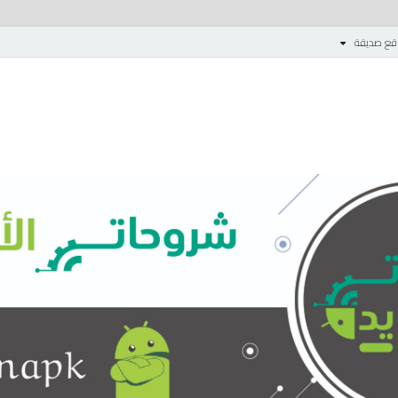
قع صديقة