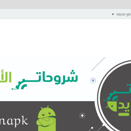
قع صديقة