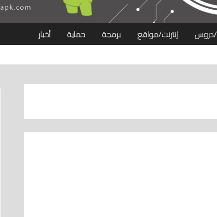
/دروس
إنترنت/مواقع
برمجة
حماية
أخبار