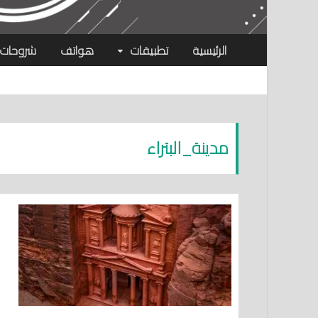
الرئيسية
تطبيقات
هواتف
شروحات
مدينة_البتراء