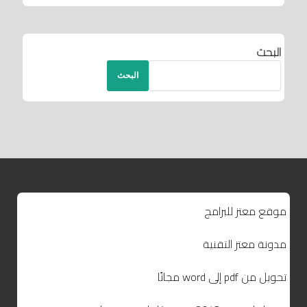
البحث
البحث
موقع معتز للبرامج
مدونة معتز التقنية
تحويل من pdf إلى word مجانًا