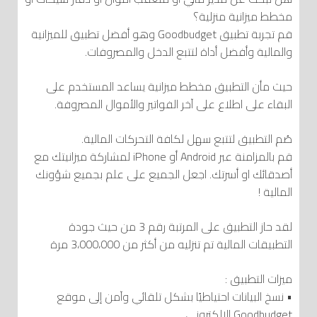
مخطط ميزانية منزلية؟
قم تجربة تطبيق Goodbudget وهو أفضل تطبيق للميزانية
والمالية وأفضل أداة لتتبع الدخل والمصروفات.
حيث
م
أن التطبيق مخطط ميزانية يساعد المستخدم على
البقاء على اطلاع على آخر الفواتير والأموال المصروفة.
صُم التطبيق لتتبع سهل لكافة التحركات المالية.
قم بالمزامنة عبر Android أو iPhone لمشاركة ميزانيتك مع
أصدقائك او أسرتك. اجعل الجميع على علم بجميع شؤونك
المالية !
لقد حاز التطبيق على المرتبة رقم 3 من حيث جودة
التطبيقات المالية تم تنزليه من أكثر من 3،000،000 مرة
ميزات التطبيق :
• نسخ البيانات احتياطيًا بشكل تلقائي وآمن إلى موقع
Goodbudget الإلكتروني