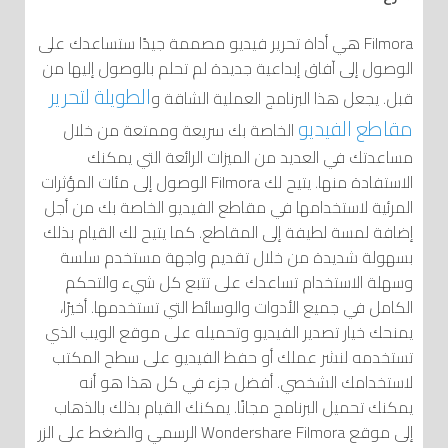
Filmora هي أداة تحرير فيديو مصممة جيدًا ستساعدك على
الوصول إلى آفاق إبداعية جديدة لم تحلم بالوصول إليها من
الطويلة لتحرير
قبل. يجعل هذا البرنامج العملية الشاقة و
مقاطع الفيديو
الخاصة بك سريعة وممتعة من خلال
مساعدتك في العديد من الميزات الرائعة التي يمكنك
الاستفادة منها. يتيح لك Filmora الوصول إلى مئات المؤثرات
المرئية لاستخدامها في مقاطع الفيديو الخاصة بك من أجل
إضافة لمسة لطيفة إلى المقاطع. كما يتيح لك القيام بذلك
بسهولة شديدة من خلال تقديم واجهة مستخدم سلسة
وسهلة الاستخدام تساعدك على تتبع كل شيء والتحكم
الكامل في جميع الأدوات والوسائط التي تستخدمها. أخيرًا،
يمنحك خيار تصدير الفيديو وتحميله على موقع الويب الذي
تستخدمه لنشر عملك أو حفظ الفيديو على سطح المكتب
لاستخدامك الشخصي. أفضل جزء في كل هذا هو أنه
يمكنك تحميل البرنامج مجانًا. يمكنك القيام بذلك بالذهاب
إلى موقع Wondershare Filmora الرسمي والضغط على الزر