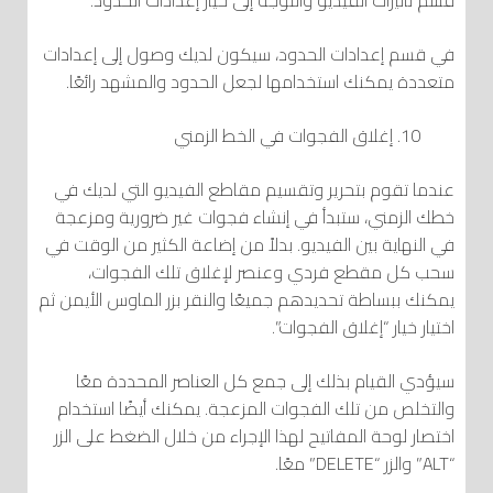
في قسم إعدادات الحدود، سيكون لديك وصول إلى إعدادات
متعددة يمكنك استخدامها لجعل الحدود والمشهد رائعًا.
إغلاق الفجوات في الخط الزمني
عندما تقوم بتحرير وتقسيم مقاطع الفيديو التي لديك في
خطك الزمني، ستبدأ في إنشاء فجوات غير ضرورية ومزعجة
في النهاية بين الفيديو. بدلاً من إضاعة الكثير من الوقت في
سحب كل مقطع فردي وعنصر لإغلاق تلك الفجوات،
يمكنك ببساطة تحديدهم جميعًا والنقر بزر الماوس الأيمن ثم
اختيار خيار “إغلاق الفجوات”.
سيؤدي القيام بذلك إلى جمع كل العناصر المحددة معًا
والتخلص من تلك الفجوات المزعجة. يمكنك أيضًا استخدام
اختصار لوحة المفاتيح لهذا الإجراء من خلال الضغط على الزر
“ALT” والزر “DELETE” معًا.