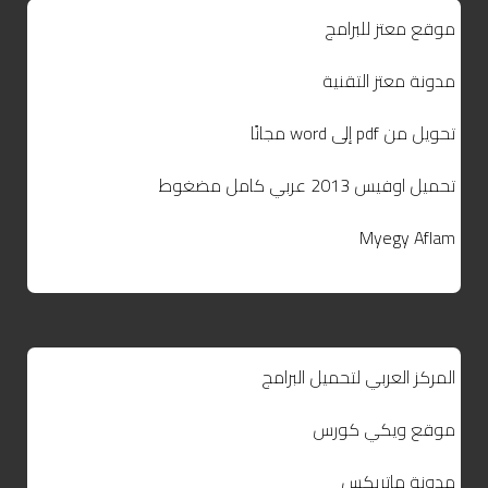
موقع معتز للبرامج
مدونة معتز التقنية
تحويل من pdf إلى word مجانًا
تحميل اوفيس 2013 عربي كامل مضغوط
Myegy Aflam
المركز العربي لتحميل البرامج
موقع ويكي كورس
مدونة ماتريكس