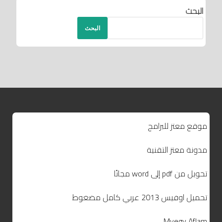
البحث
البحث
موقع معتز للبرامج
مدونة معتز التقنية
تحويل من pdf إلى word مجانًا
تحميل اوفيس 2013 عربي كامل مضغوط
Myegy Aflam