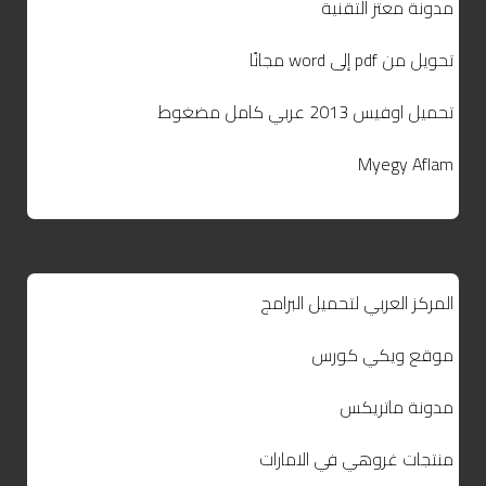
مدونة معتز التقنية
تحويل من pdf إلى word مجانًا
تحميل اوفيس 2013 عربي كامل مضغوط
Myegy Aflam
المركز العربي لتحميل البرامج
موقع ويكي كورس
مدونة ماتريكس
منتجات غروهي في الامارات