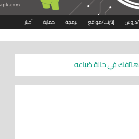
/دروس
إنترنت/مواقع
برمجة
حماية
أخبار