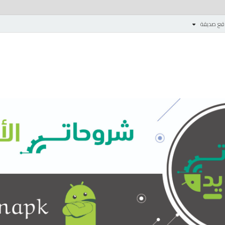
قع صديقة