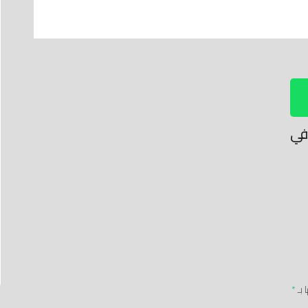
 في
 بـ
*