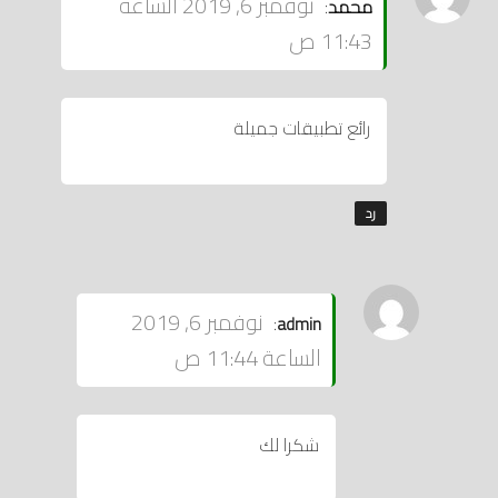
نوفمبر 6, 2019 الساعة
محمد
:
11:43 ص
رائع تطبيقات جميلة
رد
يقول
نوفمبر 6, 2019
:
admin
الساعة 11:44 ص
شكرا لك