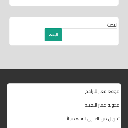
البحث
البحث
موقع معتز للبرامج
مدونة معتز التقنية
تحويل من pdf إلى word مجانًا