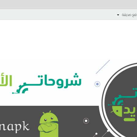
قع صديقة