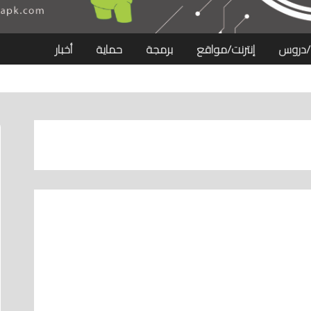
/دروس
إنترنت/مواقع
برمجة
حماية
أخبار