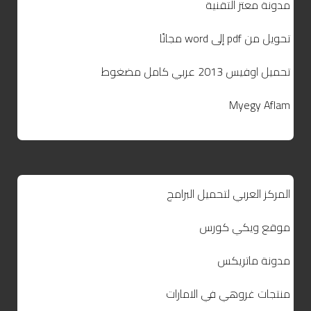
مدونة معتز التقنية
تحويل من pdf إلى word مجانًا
تحميل اوفيس 2013 عربي كامل مضغوط
Myegy Aflam
المركز العربي لتحميل البرامج
موقع ويكي كورس
مدونة ماتريكس
منتجات غروهي في الامارات