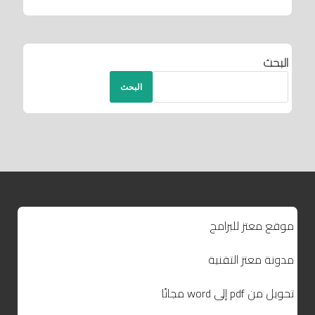
البحث
البحث
موقع معتز للبرامج
مدونة معتز التقنية
تحويل من pdf إلى word مجانًا