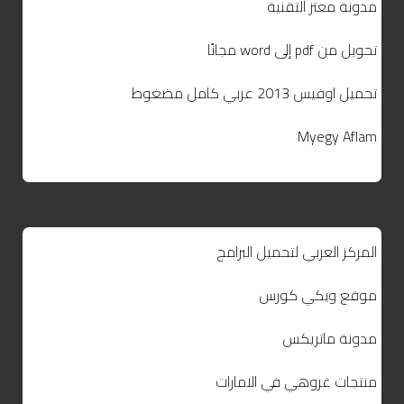
مدونة معتز التقنية
تحويل من pdf إلى word مجانًا
تحميل اوفيس 2013 عربي كامل مضغوط
Myegy Aflam
المركز العربي لتحميل البرامج
موقع ويكي كورس
مدونة ماتريكس
منتجات غروهي في الامارات