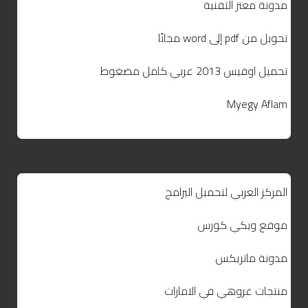
مدونة معتز التقنية
تحويل من pdf إلى word مجانًا
تحميل اوفيس 2013 عربي كامل مضغوط
Myegy Aflam
المركز العربي لتحميل البرامج
موقع ويكي كورس
مدونة ماتريكس
منتجات غروهي في الامارات