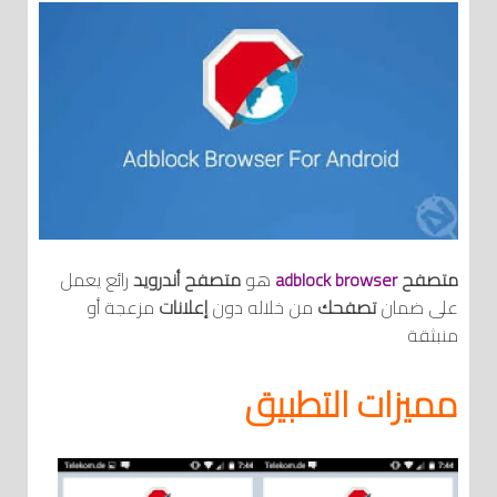
متصفح
adblock browser
هو
متصفح أندرويد
رائع يعمل
على ضمان
تصفحك
من خلاله دون
إعلانات
مزعجة أو
منبثقة
مميزات التطبيق