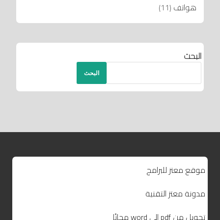
هواتف
(11)
البحث
البحث
موقع معتز للبرامج
مدونة معتز التقنية
تحويل من pdf إلى word مجانًا