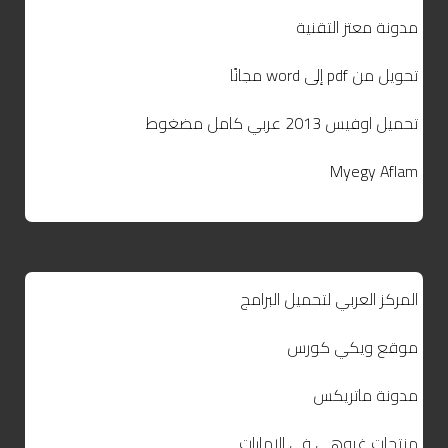
مدونة معتز التقنية
تحويل من pdf إلى word مجانًا
تحميل اوفيس 2013 عربي كامل مضغوط
Myegy Aflam
المركز العربي لتحميل البرامج
موقع ويكي كورس
مدونة ماتريكس
منتجات غروهي في الامارات