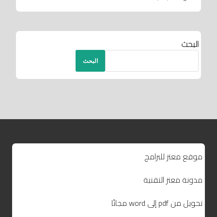
البحث
البحث
موقع معتز للبرامج
مدونة معتز التقنية
تحويل من pdf إلى word مجانًا