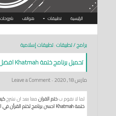
الرئيسية
تطبيقات
هواتف
شروحات
برامج / تطبيقات
تطبيقات إسلامية
/
تحميل برنامج ختمة Khatmah‏ افضل تطبيق ختم القرآن الكريم للاندرويد
مارس 18, 2020
Leave a Comment
-
لما لا نقوم ب
ختم القران
معا بعد ان نشرح
كيف
ختمة Khatmah‏ احسن برنامج لختم القرآن في الوقت و المدة التي تريد