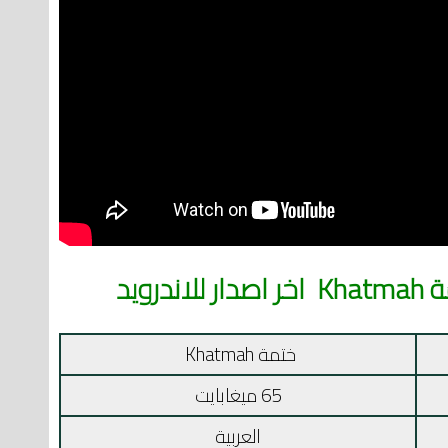
رويد
ختمة Khatmah‏
65 ميغابايت
العربية