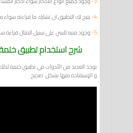
3-
وجود جميع انواع الأذكار سواء اذكار المساء 
4-
يتيح لك التطبيق ان تشارك ما قراءته سواء 
5-
وجود منبه للسن على سبيل المثال قراءة س
شرح استخدام تطبيق ختمة Khatmah‏ على هاتف الاندروي
يوجد العديد من الأدوات في تطببق ختمة لذلك 
و الإستفادة منها بشكل صحيح