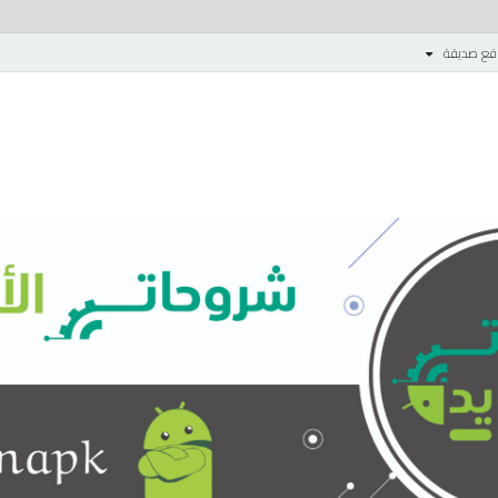
قع صديقة