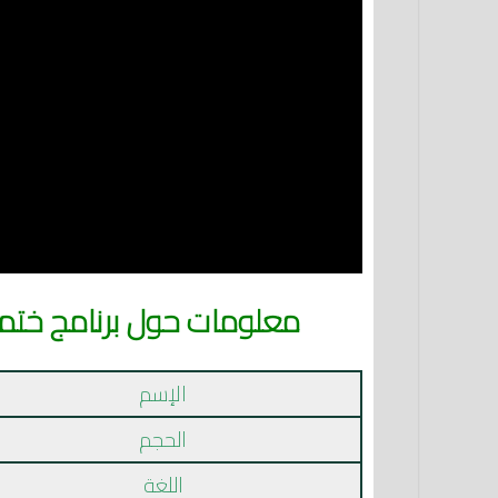
معلومات حول برنامج ختمة Khatmah‏ اخر اصدار للاند
الإسم
الحجم
اللغة