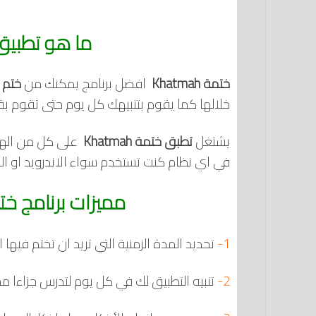
ما هو تطبيق ختمة
ختمة Khatmah
‏ افضل برنامج يمكنك من
ختم 
خلالها كما يقوم بتنبيهك كل يوم حتى تقوم بق
يشتغل
تطبق ختمة Khatmah
‏ على كل من الها
في اي نظام كنت تستخدم سواء الاندرويد او الو
مميزات برنامج ختمة Khatmah‏ للا
1-
تحديد المدة الزمنية التي تريد ان تختم فيها ا
2-
تنبيه التطبيق لك في كل يوم لتدرس جزاءا مح