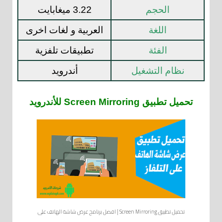
الحجم
3.22 ميغابايت
اللغة
العربية و لغات اخرى
الفئة
تطبيقات تلفزية
نظام التشغيل
أندرويد
تحميل تطبيق Screen Mirroring للأندرويد
تحميل تطبيق Screen Mirroring | افضل برنامج عرض شاشة الهاتف على