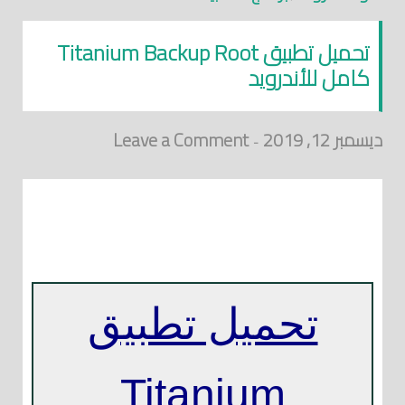
تحميل تطبيق Titanium Backup Root
كامل للأندرويد
ديسمبر 12, 2019
Leave a Comment
-
تحميل و تنزيل تطبيق و برنامج Titanium Backup Root النسخ الاحتياطي التيتانيوم
الذي يمكنك من إزالة البرامج و التطبيقات المستعصية الإزالة على نظام الأندرويد أو
الروبوت مجانا للأندرويد برابط مباشر واحد كامل مجاني
تحميل تطبيق
Titanium