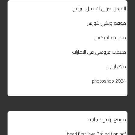
المركز العربي لتحميل البرامج
موقع ويكي كورس
مدونة ماتريكس
منتجات غروهي في الامارات
ماي ايجي
photoshop 2024
موقع برامج مجانية
head first java 3rd edition pdf