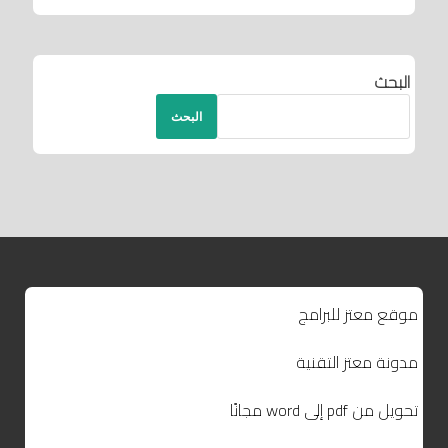
البحث
البحث
موقع معتز للبرامج
مدونة معتز التقنية
تحويل من pdf إلى word مجانًا