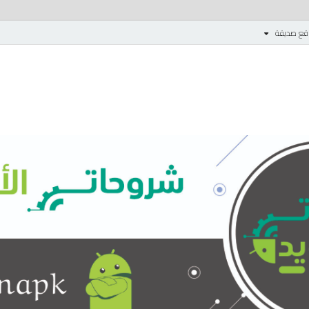
قع صديقة