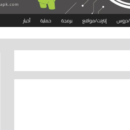
/دروس
إنترنت/مواقع
برمجة
حماية
أخبار