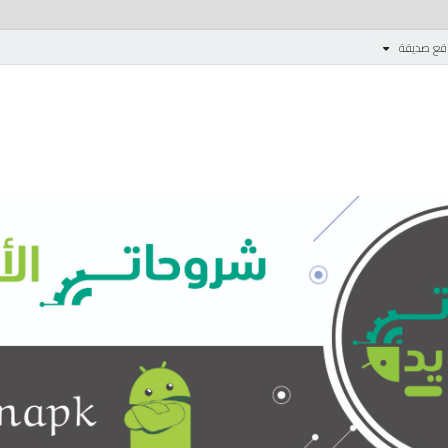
قع صديقة