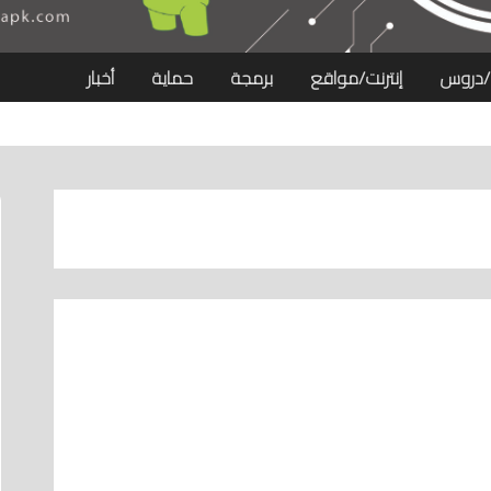
/دروس
إنترنت/مواقع
برمجة
حماية
أخبار