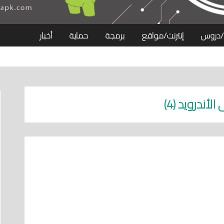
/دروس
إنترنت/مواقع
برمجة
حماية
أخبار
أندرويد (4)