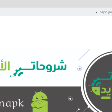
قع صديقة