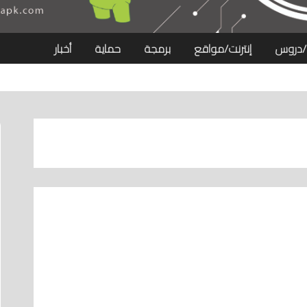
/دروس
إنترنت/مواقع
برمجة
حماية
أخبار