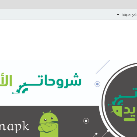
قع صديقة