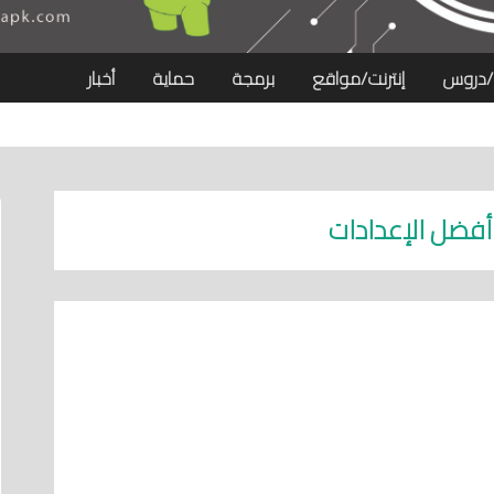
/دروس
إنترنت/مواقع
برمجة
حماية
أخبار