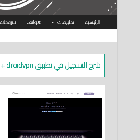
الرئيسية
تطبيقات
هواتف
شروحات
شرح التسجيل في تطبيق droidvpn + أفضل الإعدادات