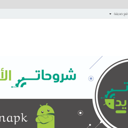
قع صديقة