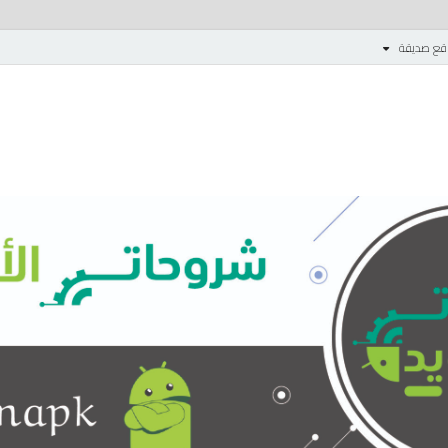
قع صديقة