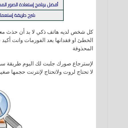
أفضل برنامج إستعادة الصور الم
شرح طريقة إستعمال تطبيق igger
كل شخص لديه هاتف ذكي لا بد أن حذث معه
الخطئ او فقدانها بعد الفورمات وانت أك
المحذوفة
لإسترجاع صورك جلبت لك اليوم طريقة سريع
لا تحتاج لروت ولاتحتاج لإنترنت حجمها صغير