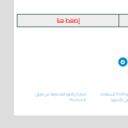
إضغط هنا
تحميل تطبيق DiskDigger لإستعادة
استرجاع الصور المحذوفة عن طريق
ى الأندرويد
Recoverit