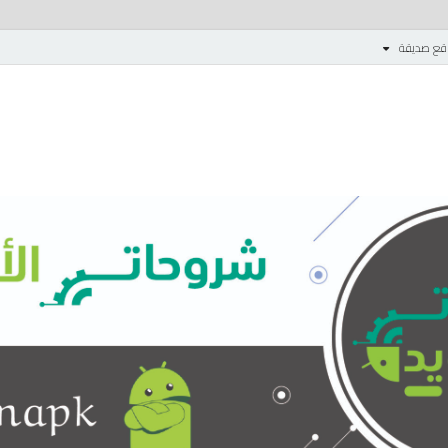
قع صديقة