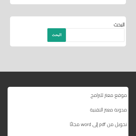
البحث
البحث
موقع معتز للبرامج
مدونة معتز التقنية
تحويل من pdf إلى word مجانًا