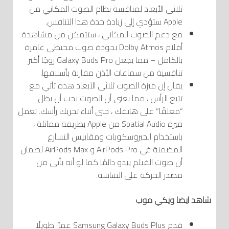
ثلاثي الأبعاد لمنافسة نظام الصوت المكاني من
Apple ستؤدي إلى زيادة حدة هذا التنافس.
مع دعم الصوت المكاني ، ستتمكن من مشاهدة
أفلام Dolby Atmos بجودة صوت محيطي غامرة
بالكامل – مما يجعل Galaxy Buds Pro زوجًا أكثر
تنافسية من سماعات الأذن مقارنة بأسلافها.
يقال إن ميزة الصوت ثلاثي الأبعاد هذه تأتي مع
تتبع الرأس ، مما يعني أن الصوت يجب أن يظل
“مغلقًا” على هاتفك ، حتى أثناء تحريك رأسك. تعمل
ميزة Spatial Audio من Apple بطريقة مماثلة ،
باستخدام الجيروسكوبات ومقاييس التسارع
المضمنة في AirPods Pro و AirPods Max لضمان
أن صوت الفيلم يبدو دائمًا كما لو أنه يأتي من
مصدر الحركة على الشاشة.
شاهد ايضا
ويكي موب
قدم Samsung Galaxy Buds Plus عمرًا طويلًا