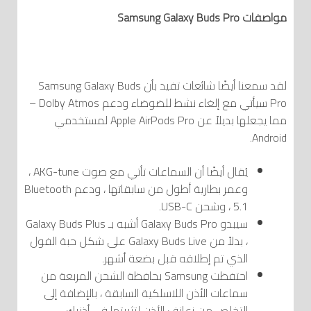
مواصفات Samsung Galaxy Buds Pro
لقد سمعنا أيضًا شائعات تفيد بأن Samsung Galaxy Buds
Pro سيأتي مع إلغاء نشط للضوضاء ودعم Dolby Atmos –
مما يجعلها بديلاً عن Apple AirPods Pro لمستخدمي
Android.
يُقال أيضًا أن السماعات تأتي مع صوت AKG-tune ،
وعمر بطارية أطول من سابقاتها ، ودعم Bluetooth
5.1 ، وشحن USB-C.
سيبدو Galaxy Buds Pro أشبه بـ Galaxy Buds Plus
، بدلاً من Galaxy Buds Live على شكل حبة الفول
الذي تم إطلاقه قبل بضعة أشهر.
احتفظت Samsung بحافظة الشحن المربعة من
سماعات الأذن اللاسلكية السابقة ، بالإضافة إلى
التخلص من زعانف الأذن لتثبيتها في أذنيك.