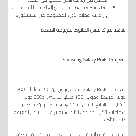
Galaxy Buds Pro سيأتي مع إلغاء نشط للضوضاء ،
إلى جانب أغطية الأذن المصنوعة من السيليكون.
شاهد
فوائد
عسل المانوكا لجرثوم
ة
المعدة
سعر Samsung Galaxy Buds Pro
سعر Galaxy Buds Pro سوف يتراوح بين 150 دولارًا – 200
دولارًا أمريكيًا وحوالي 150 جنيهًا إسترليني و300 دولار
أسترالي، وبالطبع لا تزال شركة Samsung لم تؤكد بعد وجود
سماعات الأذن الجديدة ، لذلك سيتعين علينا الانتظار لمعرفة
ذلك بالتأكيد.
السماعات تبدو أنيقة إلى حد ما مع علب مستديرة لامعة ،