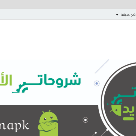
قع صديقة