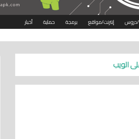
/دروس
إنترنت/مواقع
برمجة
حماية
أخبار
ى الويب