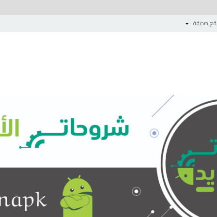
قع صديقة