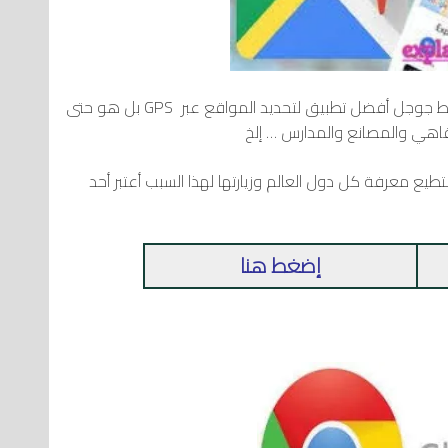
تطبيق ثالث تابع للشركة العالمية جوجل ألا وهو خرائط جوجل أفضل تطبيق لتحديد المواقع عبر GPS بل هو حتى
هي والمصانع والمدارس … إلخ
ع معرفة كل دول العالم وزيارتها لهذا السبب أعتبر أحد
إضغط هنا