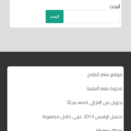
البحث
البحث
موقع معتز للبرامج
مدونة معتز التقنية
تحويل من pdf إلى word مجانًا
تحميل اوفيس 2013 عربي كامل مضغوط
Myegy Aflam