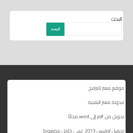
البحث
البحث
موقع معتز للبرامج
مدونة معتز التقنية
تحويل من pdf إلى word مجانًا
تحميل اوفيس 2013 عربي كامل مضغوط