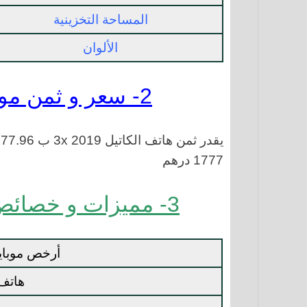
المساحة التخزينية
الألوان
2- سعر و ثمن موبايل Alcatel 3x 2019
1777 درهم
3- مميزات و خصائص جوال Alcatel 3x 2019
أرخص موبايل 128 جيجا و
هاتف 