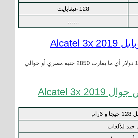
128 غيغابايت
……
يقدر ثمن هاتف الكاتيل 3x 2019 ب 177.96 دولار أي ما يقارب 2850 جنيه مصري أو حوالي
 6رام
جيد للألعاب