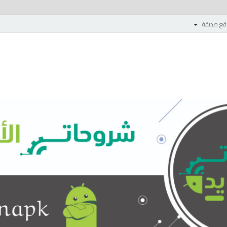
قع صديقة