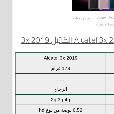
مراجعة هاتف Alcatel 3x 2019 – سعر مواصفات
ميزات عيوب
Alcatel 3x 2019
178 غرام
…..
الزجاج
2g 3g 4g
6.52 بوصة من نوع hd