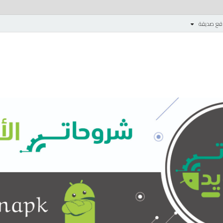
قع صديقة