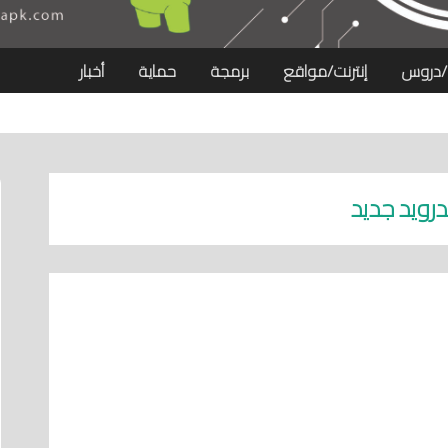
/دروس
إنترنت/مواقع
برمجة
حماية
أخبار
رويد جديد