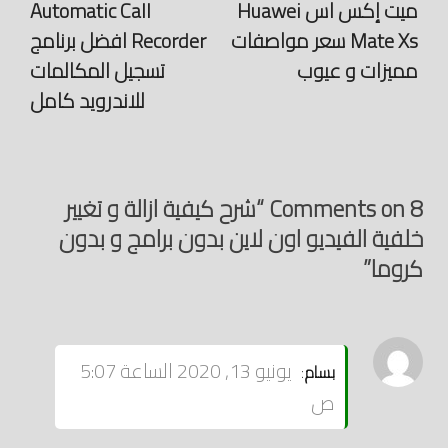
ميت إكس اس Huawei
Automatic Call
Mate Xs سعر مواصفات
Recorder افضل برنامج
مميزات و عيوب
تسجيل المكالمات
للاندرويد كامل
8 Comments on “شرح كيفية ازالة و تغيير
خلفية الفيديو اون لاين بدون برامج و بدون
كروما”
يقول
يونيو 13, 2020 الساعة 5:07
بسام
:
ص