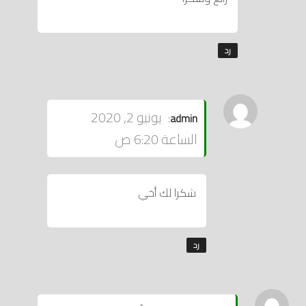
رد
يقول
يونيو 2, 2020
:
admin
الساعة 6:20 ص
شكرا لك أخي
رد