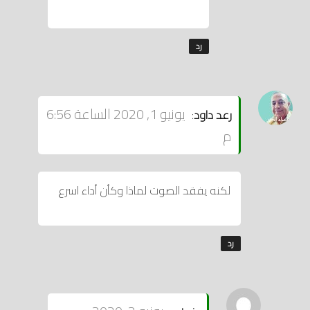
رد
يقول
يونيو 1, 2020 الساعة 6:56
رعد داود
:
م
لكنه يفقد الصوت لماذا وكأن أداء اسرع
رد
يقول