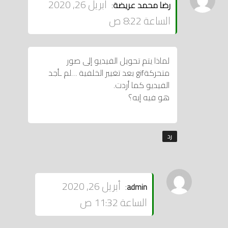
يقول
أبريل 26, 2020
رضا محمد عريضة
:
الساعة 8:22 ص
لماذا يتم تحويل الفيديو إلى صور
متحركةgif بعد تغيير الخلفية …لم ـأجد
الفيديو كما أردت.
هو فيه إيه؟
رد
يقول
أبريل 26, 2020
:
admin
الساعة 11:32 ص