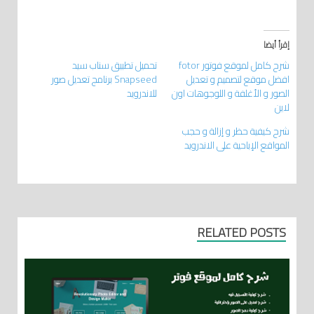
إقرأ أيضا
شرح كامل لموقع فوتور fotor
تحميل تطبيق سناب سيد
افضل موقع لتصميم و تعديل
Snapseed برنامج تعديل صور
الصور و الأغلفة و اللوجوهات اون
للاندرويد
لاين
شرح كيفية حظر و إزالة و حجب
المواقع الإباحية على الاندرويد
RELATED POSTS