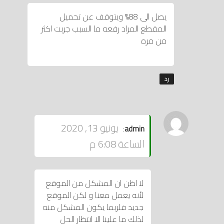
يصل الى 88% ويتوقف عن تحميل
المقطع المراد رفعه ما السبب جربت اكثر
من مره
رد
يقول
يونيو 13, 2020
:
admin
الساعة 6:08 م
لا اظن ان المشكل من الموقع
لأنه يعمل معنا و لكن الموقع
جديد فلربما يكون المشكل منه
لذلك ما علينا الا انتظار الحل