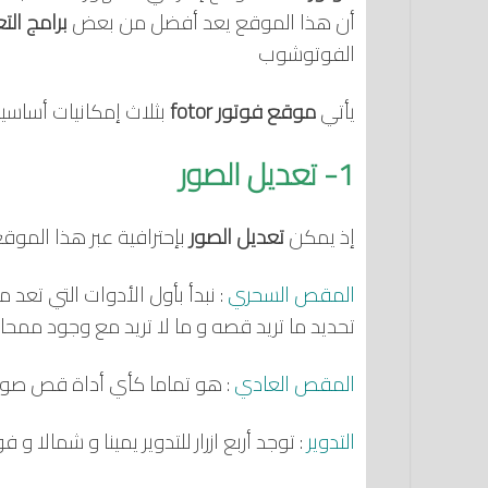
أن هذا الموقع يعد أفضل من بعض
برامج الت
الفوتوشوب
يأتي
موقع فوتور fotor
بثلاث إمكانيات أساس
1- تعديل الصور
إذ يمكن
تعديل الصور
بإحترافية عبر هذا الموقع
المقص السحري
: نبدأ بأول الأدوات التي ت
تحديد ما تريد قصه و ما لا تريد مع وجود ممحاة
المقص العادي
: هو تماما كأي أداة قص صور
التدوير
: توجد أربع ازرار للتدوير يمينا و شمالا و