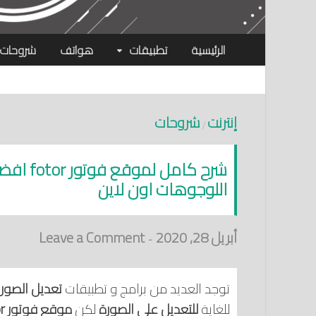
الرئيسية
تطبيقات
هواتف
شروحات
إنترنت
شروحات
/
شرح كام
اللوجوهات اون لاين
أبريل 28, 2020
Leave a Comment
-
توجد العديد من برامج و تطبيقات
تعديل الصور
و
للغاية
للتعديل على الصورة
لكن
موقع فوتور fotor