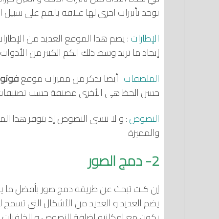
توجد تأثيرات اخرى لها علاقة بالفم على سبيل ال
الإطارات
: يضم هذا الموقع العديد من الإطار
إيجاد ما تريد وسط ذلك الكم الكبير من الأدوات
الملصقات
: أيضا نذكر من مميزات موقع
فوتور otor
حسن الحظ هي الأخرى مصنفة حسب تصنيفات
النصوص
: و لا ننسى النصوص إذ يتوفر هذا ال
والمميزة
2- دمج الصور
إن كنت تبحث عن طريقة دمج صور بأفضل ما 
يضم العديد و العديد من الأشكال التي تسمح 
يكون مع إمكانية إضافة النصوص و الخلفيات ا