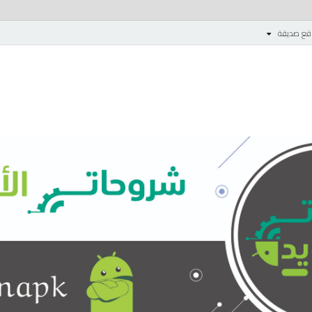
قع صديقة