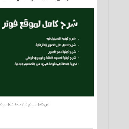
شرح كامل لموقع فوتر fotor افضل موقع لتصميم و تعديل الصور و الأغلفة و اللوجوهات اون لاين