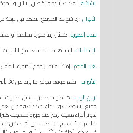
الشاشة
: يمكنك زيادة و نقصان التباين و الحدة
الألوان
: إذ يتيح لك الموقع التحكم في درجة ح
شدة الصورة
: كمثال إما صورة مظلمة او معتد
الإنحناءات
: أيضا هذه الاداة تعد من الأدوات 
تغيير الحجم
: إمكانية تغيير حجم الصورة بالطول 
التأثيرات
: يضم موقع فوتور ما يزيد عن 30 تأثير أو فلتر يمكنك عمله على الصورة الخاصة بك
تزيين الوجه
: هذه واحدة من افضل مميزات المو
جميع التشوهات و التجاعيد كذلك فقدان بعض ال
تدوير أجزاء معينة بإحترافية كبيرة ستعجبك كثير
كالفم والأنف إلخ ثم وضعه في أي مكان تريد با
في هذه الأداة مثل تأثيرات الأنف و العين كإزا