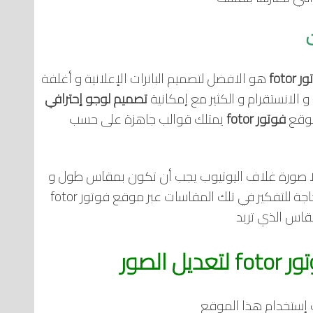
foto
هو الافضل لتصميم البانرات الإعلانية و أغلفة
 الانستقرام و الكثير مع إمكانية
تصميم لوجو إحترافي
موقع
فوتور fotor
يمتلك قوالب جاهزة على حسب
لا صورة غلاف اليوتيوب يجب أن تكون بمقاس طول و
عرض محدد حتى تسمح لك بإضافتها كذلك لا حاجة للتفكير في تلك المقاسات عبر موقع فوتور fotor
مقاس الذي تريد
 الصور
 إستخدام هذا الموقع