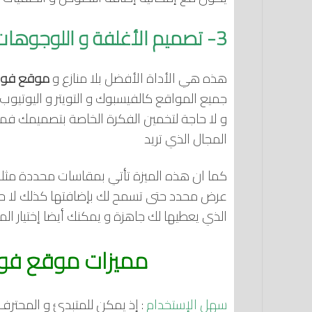
3- تصميم الأغلفة و اللوجوهات
هذه هي الأداة الأفضل بلا منازع و
موقع فوتور r
جميع المواقع كالفيسبوك و التويتر و اليوتيوب و
و لا حاجة لتخمين الفكرة الخاصة بتصميمك ف
المجال الذي تريد
كما ان هذه الميزة تأتي بمقاسات محددة مث
الذي يعطيها لك جاهزة و يمكنك أيضا إختيار ال
مميزات موقع فوتور fotor لتعديل
سهل الإستخدام
: إذ يمكن للمتبدئ و المحترف